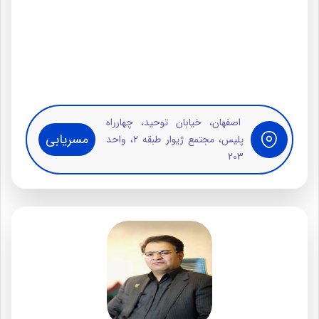
اصفهان، خیابان توحید، چهارراه
مسریابی
پلیس، مجتمع ژیوار طبقه 2، واحد
203