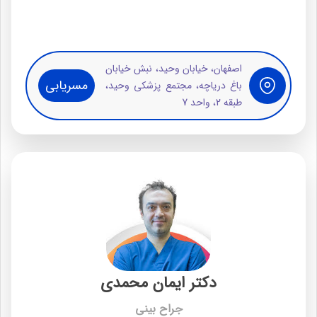
اصفهان، خیابان وحید، نبش خیابان
مسریابی
باغ دریاچه، مجتمع پزشکی وحید،
طبقه 2، واحد 7
دکتر ایمان محمدی
جراح بینی