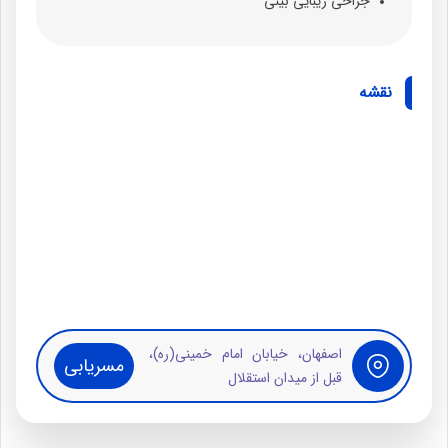
جراحی زیبایی بینی
نقشه
اصفهان، خیابان امام خمینی(ره)،
مسریابی
قبل از میدان استقلال