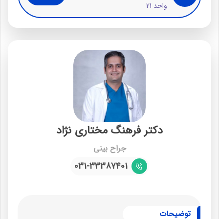
واحد 21
دکتر فرهنگ مختاری نژاد
جراح بینی
031-33387401
توضیحات