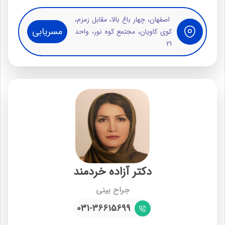
اصفهان، چهار باغ بالا، مقابل زمزم،
مسریابی
کوی کاویان، مجتمع کوه نور، واحد
21
دکتر آزاده خردمند
جراح بینی
031-36615699