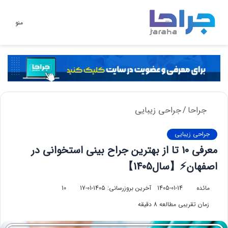
تغییر
منو
پوسته
جراحا
/
جراحی زیبایی
جراحی زیبایی
معرفی 10 تا از بهترین جراح بینی استخوانی در
اصفهان⚡【سال1405】
مائده
1405-01-14
آخرین بروزرسانی: 1405-01-17
10
زمان تقریبی مطالعه 8 دقیقه