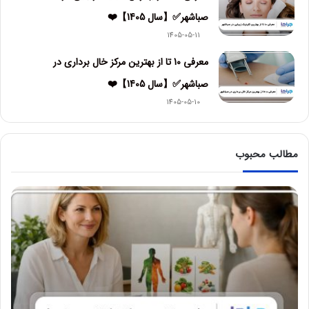
صباشهر✅【سال 1405】❤️
1405-05-11
معرفی 10 تا از بهترین مرکز خال برداری در
صباشهر✅【سال 1405】❤️
1405-05-10
مطالب محبوب