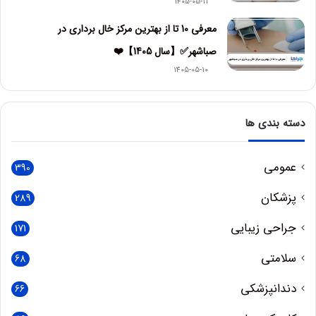
1405-05-11
معرفی 10 تا از بهترین مرکز خال برداری در
صباشهر✅【سال 1405】❤️
1405-05-10
دسته بندی ها
عمومی
390
پزشکان
289
جراحی زیبایی
171
سلامتی
68
دندانپزشکی
66