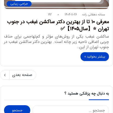
جراحی زیبایی
سمانه دهقانی زاده
1404-11-26
0
192
معرفی 10 تا از بهترین دکتر ساکشن غبغب در جنوب
تهران ⭐【سال1405】✅
ساکشن غبغب یکی از روش‌های مؤثر و کم‌تهاجمی برای حذف
چربی اضافی ناحیه زیر چانه است. بهترین دکتر ساکشن غبغب در
جنوب تهران از این…
بیشتر بخوانید »
صفحه بعدی
به دنبال چه پزشکی هستید ؟
ج