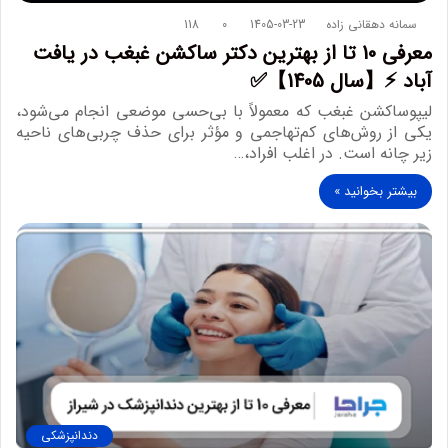
سمانه دهقانی زاده
1405-03-23
0
118
معرفی 10 تا از بهترین دکتر ساکشن غبغب در یافت
آباد ⚡【سال 1405】✅
لیپوساکشن غبغب که معمولاً با بی‌حسی موضعی انجام می‌شود،
یکی از روش‌های کم‌تهاجمی و مؤثر برای حذف چربی‌های ناحیه
زیر چانه است. در اغلب افراد،…
بیشتر بخوانید »
دندانپزشکی